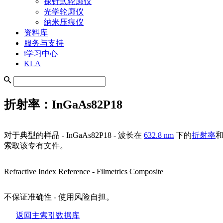
探针式轮廓仪
光学轮廓仪
纳米压痕仪
资料库
服务与支持
i学习中心
KLA
折射率：InGaAs82P18
对于典型的样品 - InGaAs82P18 - 波长在
632.8 nm
下的
折射率
索取该专有文件。
Refractive Index Reference -
Filmetrics Composite
不保证准确性 - 使用风险自担。
返回主索引数据库